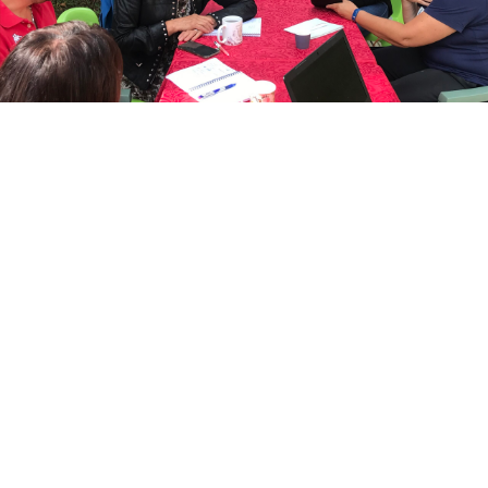
NOS FORMATIONS
Apprendre avec GoComm, c’est bien plus qu’une simple
formation : c’est une expérience humaine et motivante.
Nos formateurs partagent leur passion, leur savoir-faire et
leur énergie pour faire grandir votre confiance et vos
compétences, à votre rythme.
Présentielle
Distancielle
Double Impact
Nous vous proposons
Nos cours d’anglais en
Nos formations « à
des formations en
ligne offrent la même
double impact »