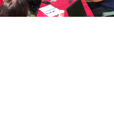
NOS FORMATIONS
Apprendre avec GoComm, c’est bien plus qu’une simple
formation : c’est une expérience humaine et motivante.
Nos formateurs partagent leur passion, leur savoir-faire et
leur énergie pour faire grandir votre confiance et vos
compétences, à votre rythme.
Présentielle
Distancielle
Double Impact
Nous vous proposons
Nos cours d’anglais en
Nos formations « à
des formations en
ligne offrent la même
double impact »
langue adaptées à
qualité d’enseignement
combinent
votre objectif et
qu’en présentiel, avec
apprentissage de